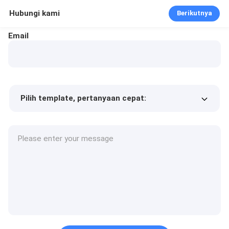
Hubungi kami
Berikutnya
Email
Pilih template, pertanyaan cepat:
Harga produk
Min.order quantity
Minta sampel
Keterangan lebih lanjut