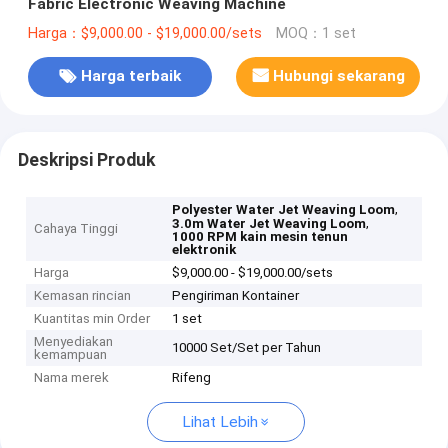
Fabric Electronic Weaving Machine
Harga：$9,000.00 - $19,000.00/sets
MOQ：1 set
Harga terbaik
Hubungi sekarang
Deskripsi Produk
,
Polyester Water Jet Weaving Loom
,
3.0m Water Jet Weaving Loom
Cahaya Tinggi
1000 RPM kain mesin tenun
elektronik
Harga
$9,000.00 - $19,000.00/sets
Kemasan rincian
Pengiriman Kontainer
Kuantitas min Order
1 set
Menyediakan
10000 Set/Set per Tahun
kemampuan
Nama merek
Rifeng
Lihat Lebih