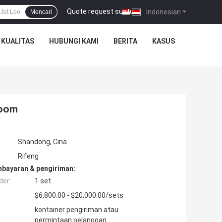
Quote request suatu
|
Indonesian
Mencari
 KUALITAS
HUBUNGI KAMI
BERITA
KASUS
Loom
Shandong, Cina
Rifeng
mbayaran & pengiriman:
der:
1 set
$6,800.00 - $20,000.00/sets
kontainer pengiriman atau
permintaan pelanggan