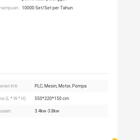
mampuan:
10000 Set/Set per Tahun
nen Inti:
PLC, Mesin, Motor, Pompa
i (L * W * H):
550*220*150 cm
saan:
3.4kw-3.8kw