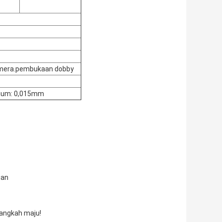
amera.pembukaan dobby
imum: 0,015mm
uan
langkah maju!