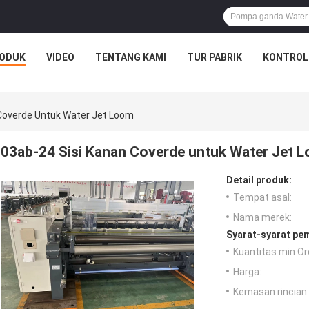
ODUK
VIDEO
TENTANG KAMI
TUR PABRIK
KONTROL
 Coverde Untuk Water Jet Loom
03ab-24 Sisi Kanan Coverde untuk Water Jet 
Detail produk:
Tempat asal:
Nama merek:
Syarat-syarat pe
Kuantitas min Or
Harga:
Kemasan rincian: