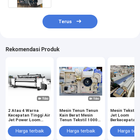
Terus
Rekomendasi Produk
2 Atau 4 Warna
Mesin Tenun Tenun
Mesin Tekstil 
Kecepatan Tinggi Air
Kain Berat Mesin
Jet Loom
Jet Power Loom
Tenun Tekstil 1000
Berkecepatan 
Dengan Cam Atau
RPM
Water jet Loo
Dobby Shedding
Weaving Mach
Harga terbaik
Harga terbaik
Harga terb