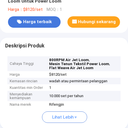
Loom Untuk Power Loom
Harga：$8120/set
MOQ：1
Harga terbaik
Hubungi sekarang
Deskripsi Produk
,
800RPM Air Jet Loom
Cahaya Tinggi
,
Mesin Tenun Tekstil Power Loom
Flat Weave Air Jet Loom
Harga
$8120/set
Kemasan rincian
wadah atau permintaan pelanggan
Kuantitas min Order
1
Menyediakan
10.000 set per tahun
kemampuan
Nama merek
Rifengjin
Lihat Lebih