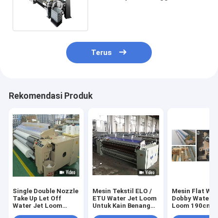
Loom Untuk Power Loom
Terus
Rekomendasi Produk
Single Double Nozzle
Mesin Tekstil ELO /
Mesin Flat We
Take Up Let Off
ETU Water Jet Loom
Dobby Water J
Water Jet Loom
Untuk Kain Benang
Loom 190cm
Dengan Cam Dobby
Poliester